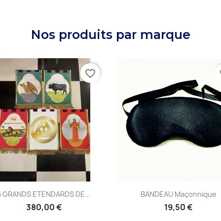
Nos produits par marque
favorite_border
fa
Aperçu rapide
Aperçu rapide


BANDEAU Maçonnique
BATON DE MARECHAL YOR
19,50 €
122,50 €