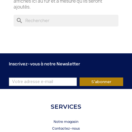
affichés ici au fur et à mesure qu'ils seront
ajoutés.
search
Inscrivez-vous à notre Newsletter
S’abonner
SERVICES
Notre magasin
Contactez-nous