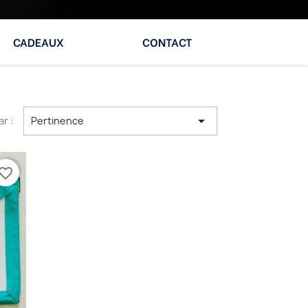
CADEAUX
CONTACT

ar :
Pertinence
vorite_border