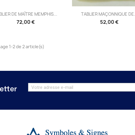
Aperçu rapide
Aperçu rapide


BLIER DE MAÎTRE MEMPHIS...
TABLIER MAÇONNIQUE DE.
72,00 €
52,00 €
age 1-2 de 2 article(s)
etter